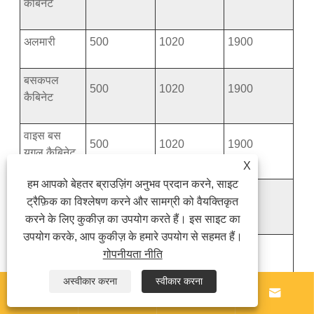
कैबिनेट
अलमारी
500
1020
1900
बसकपल
500
1020
1900
कैबिनेट
वाइस बस
500
1020
1900
युगल कैबिनेट
X
हम आपको बेहतर ब्राउज़िंग अनुभव प्रदान करने, साइट
बस संक्रमण
500
1020
1900
ट्रैफ़िक का विश्लेषण करने और सामग्री को वैयक्तिकृत
कैबिनेट
करने के लिए कुकीज़ का उपयोग करते हैं। इस साइट का
उपयोग करके, आप कुकीज़ के हमारे उपयोग से सहमत हैं।
पैमाइश कैबिनेट
1120
1020
1900
गोपनीयता नीति
टिप्पणी:
अस्वीकार करना
स्वीकार करना




1. स्विच कैबिनेट की नाममात्र गहराई में दरवाजे के पैनल के सभी बाहरी