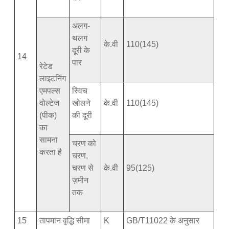
अलग-
थलग
के.वी
110(145)
दूरी के
14
पार
रेटेड
लाइटनिंग
एमपल्स
स्विच
वोल्टेज
खोलने
के.वी
110(145)
(पीक)
की दूरी
का
सामना
चरण को
करता है
चरण,
चरण से
के.वी
95(125)
ज़मीन
तक
15
तापमान वृद्धि सीमा
K
GB/T11022 के अनुसार