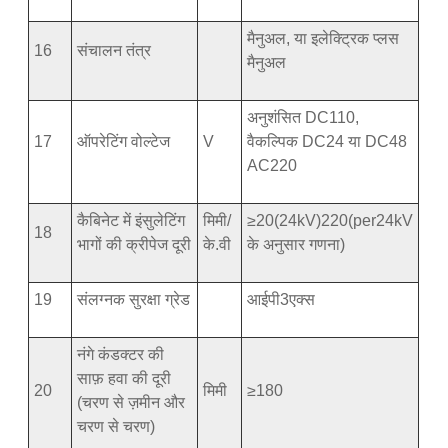
मैनुअल, या इलेक्ट्रिक प्लस
16
संचालन तंत्र
मैनुअल
अनुशंसित DC110,
17
ऑपरेटिंग वोल्टेज
V
वैकल्पिक DC24 या DC48
AC220
कैबिनेट में इंसुलेटिंग
मिमी/
≥20(24kV)220(per24kV
18
भागों की क्रीपेज दूरी
के.वी
के अनुसार गणना)
19
संलग्नक सुरक्षा ग्रेड
आईपी3एक्स
नंगे कंडक्टर की
साफ़ हवा की दूरी
20
मिमी
≥180
(चरण से ज़मीन और
चरण से चरण)