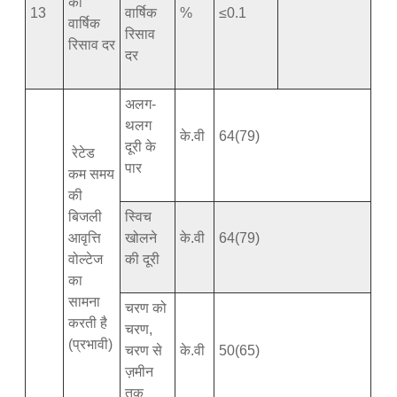
की
13
वार्षिक
%
≤0.1
वार्षिक
रिसाव
रिसाव दर
दर
अलग-
थलग
के.वी
64(79)
दूरी के
रेटेड
पार
कम समय
की
बिजली
स्विच
आवृत्ति
खोलने
के.वी
64(79)
वोल्टेज
की दूरी
का
सामना
चरण को
करती है
चरण,
(प्रभावी)
चरण से
के.वी
50(65)
ज़मीन
तक