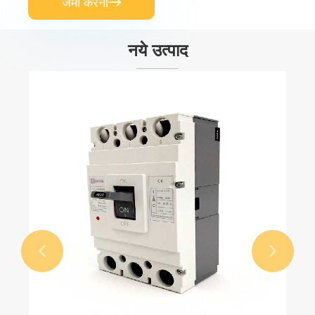
जमा करना

नये उत्पाद

