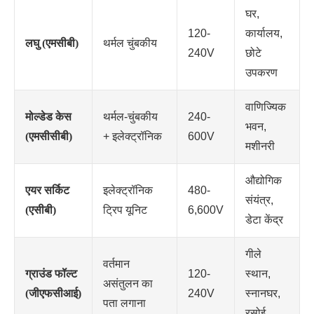
घर,
120-
कार्यालय,
लघु (एमसीबी)
थर्मल चुंबकीय
240V
छोटे
उपकरण
वाणिज्यिक
मोल्डेड केस
थर्मल-चुंबकीय
240-
भवन,
(एमसीसीबी)
+ इलेक्ट्रॉनिक
600V
मशीनरी
औद्योगिक
एयर सर्किट
इलेक्ट्रॉनिक
480-
संयंत्र,
(एसीबी)
ट्रिप यूनिट
6,600V
डेटा केंद्र
गीले
वर्तमान
ग्राउंड फॉल्ट
120-
स्थान,
असंतुलन का
(जीएफसीआई)
240V
स्नानघर,
पता लगाना
रसोई