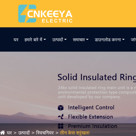
घर
हमारे बारे में
उत्पादों
समाचार
डाउनलोड करना
जां
घर
उत्पादों
स्विचगियर
तीन केस श्रृंखला