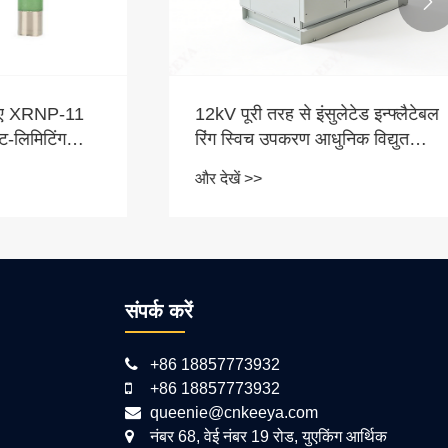

ए XRNP-11
12kV पूरी तरह से इंसुलेटेड इन्फ्लैटेबल
िमिटिंग
रिंग स्विच उपकरण आधुनिक विद्युत
वितरण नेटवर्क के लिए पसंदीदा विकल्प
और देखें >>
क्यों बन रहा है?
संपर्क करें
+86 18857773932
+86 18857773932
queenie@cnkeeya.com
नंबर 68, वेई नंबर 19 रोड, युएकिंग आर्थिक