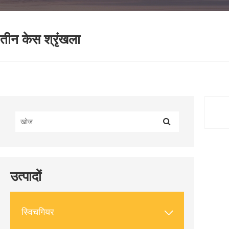
तीन केस श्रृंखला
उत्पादों

स्विचगियर