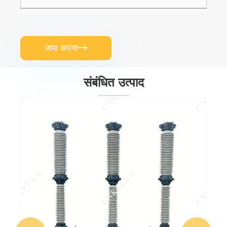
जमा करना

संबंधित उत्पाद