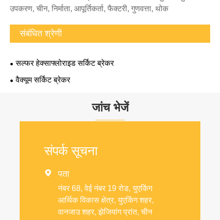
उपकरण, चीन, निर्माता, आपूर्तिकर्ता, फैक्टरी, गुणवत्ता, थोक
संबंधित श्रेणी
सल्फर हेक्साफ्लोराइड सर्किट ब्रेकर
वैक्यूम सर्किट ब्रेकर
जांच भेजें
संपर्क सूचना

पता
नंबर 68, वेई नंबर 19 रोड, युएकिंग
आर्थिक विकास क्षेत्र, युएकिंग शहर,
वानजाउ शहर, झेजियांग प्रांत, चीन