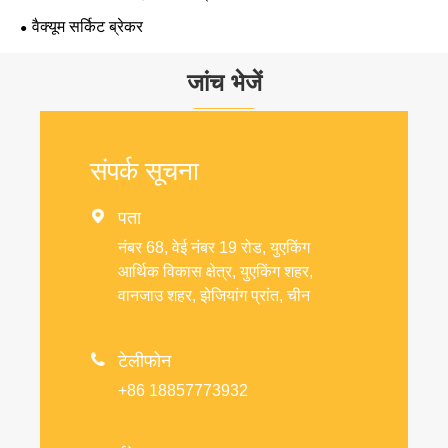
वैक्यूम सर्किट ब्रेकर
जांच भेजें
संपर्क सूचना

पता
नंबर 68, वेई नंबर 19 रोड, युएकिंग
आर्थिक विकास क्षेत्र, युएकिंग शहर,
वानजाउ शहर, झेजियांग प्रांत, चीन

टेलीफोन
+86 18857773932