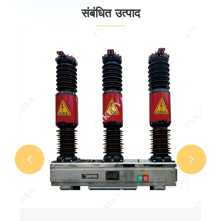
संबंधित उत्पाद
LW36-40.5 (W)/T2000-31.5 आउटडोर सल्फर
हेक्साफ्लोराइड सर्किट ब्रेकर
और देखें >>

