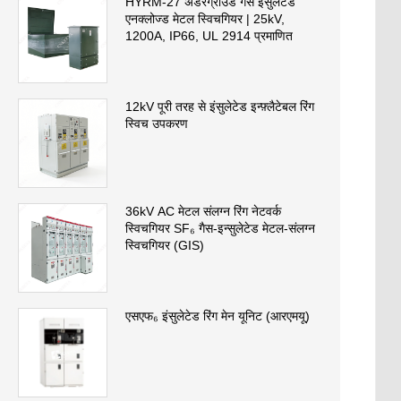
HYRM-27 अंडरग्राउंड गैस इंसुलेटेड
एनक्लोज्ड मेटल स्विचगियर | 25kV,
1200A, IP66, UL 2914 प्रमाणित
12kV पूरी तरह से इंसुलेटेड इन्फ़्लैटेबल रिंग
स्विच उपकरण
36kV AC मेटल संलग्न रिंग नेटवर्क
स्विचगियर SF₆ गैस-इन्सुलेटेड मेटल-संलग्न
स्विचगियर (GIS)
एसएफ₆ इंसुलेटेड रिंग मेन यूनिट (आरएमयू)