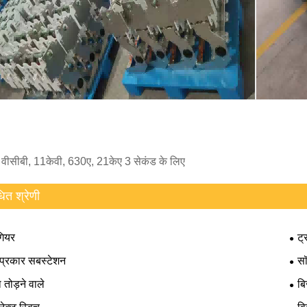
: वीसीबी, 11केवी, 630ए, 21केए 3 सेकंड के लिए
धित श्रेणी
गियर
ट्
 प्रकार सबस्टेशन
सॉ
तोड़ने वाले
बि