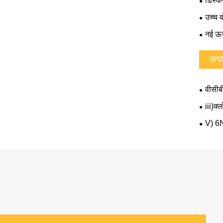
डिस्कन
उच्च व
नई ऊर
उत्प
वीसीब
i)MECH
iii)क
V) 6