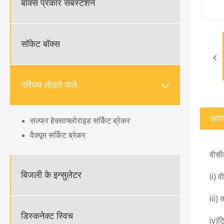
बॉक्स प्रकार सबस्टेशन
सॉकेट बॉक्स

परिपथ तोड़ने वाले
उत्पा
सल्फर हेक्साफ्लोराइड सर्किट ब्रेकर
वैक्यूम सर्किट ब्रेकर
वीसी
बिजली के इन्सुलेटर
ii) व
iii)
डिस्कनेक्ट स्विच
iv)ट