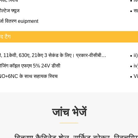
ेक्ट स्विच
वि
ोल्टेज फ्यूज
स
्जा वितरण euipment
ाद टैग
ी, 11केवी, 630ए, 21केए 3 सेकंड के लिए। प्रकार-वीसीबी
ii
CD1 तंत्र
्लोजिंग कॉइल एफएम 5% 24V डीसी
iv
NO+6NC के साथ सहायक स्विच
Vi
जांच भेजें
वितरण कैबिनेट शेल, सर्किट ब्रेकर, स्विचगियर