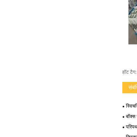
हॉट टैग
संबं
स्विच
बॉक्स
परिपथ 