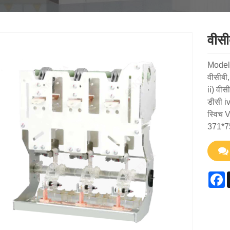
वीसी
Mode
वीसीबी
ii) वीस
डीसी i
स्विच V
371*7
F