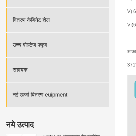
V) 
वितरण कैबिनेट शेल
Vi)6
उच्च वोल्टेज फ्यूज
आकार
371
सहायक
नई ऊर्जा वितरण euipment
नये उत्पाद