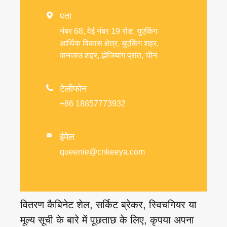

पता
नंबर 68, वेई नंबर 19 रोड, युएकिंग
आर्थिक विकास क्षेत्र, युएकिंग शहर,
वानजाउ शहर, झेजियांग प्रांत, चीन

टेलीफोन
+86 18857773932
ईमेल

queenie@cnkeeya.com
वितरण कैबिनेट शेल, सर्किट ब्रेकर, स्विचगियर या
मूल्य सूची के बारे में पूछताछ के लिए, कृपया अपना