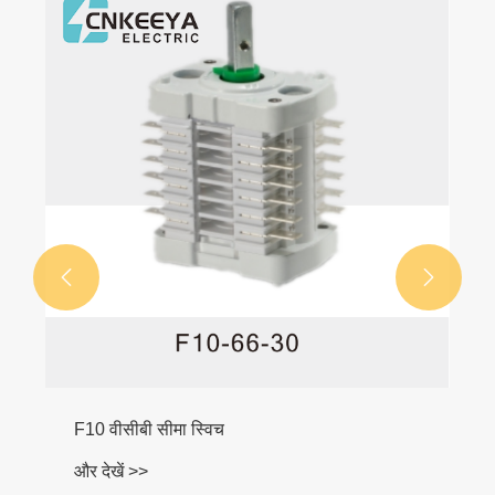
HY5WS(HY5WZ)-
और देखें >>


सीमा स्विच